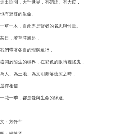
走出診間，大千世界，有硝煙、有大疫，
也有遲暮的生命。
一草一木，自此盡是醫者的省思與忖量。
某日，若草澤風起，
我們帶著各自的理解遠行，
盛開於陌生的疆界，在彩色的眼睛裡搖曳，
為人、為土地、為文明灑落蔭涼之時，
選擇相信
一花一季，都是愛與生命的緣迴。
_
文：方仟芊
圖：楊博丞