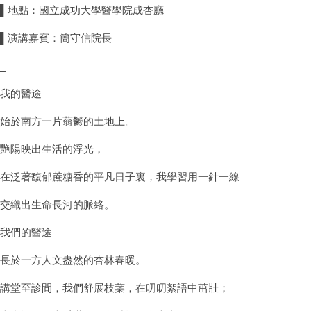
▌地點：國立成功大學醫學院成杏廳
▌演講嘉賓：簡守信院長
_
我的醫途
始於南方一片蓊鬱的土地上。
艷陽映出生活的浮光，
在泛著馥郁蔗糖香的平凡日子裏，我學習用一針一線
交織出生命長河的脈絡。
我們的醫途
長於一方人文盎然的杏林春暖。
講堂至診間，我們舒展枝葉，在叨叨絮語中茁壯；