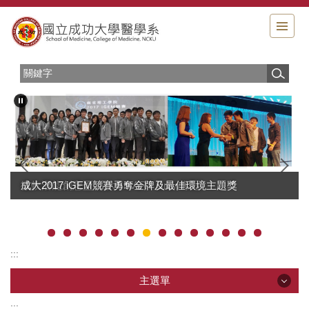
跳
到
主
要
內
容
區
成大2017 iGEM競賽勇奪金牌及最佳環境主題獎
微軟潛能創意盃 成大SMART Crew奪冠
:::
主選單
:::