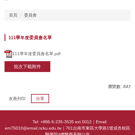
主選單
首頁
委員會
單位介紹
行政團隊
111學年度委員會名單
師資現況
111學年度委員會名單.pdf
教師榮譽
批次下載附件
委員會
學務相關
瀏覽數:
843
友善列印
分享
教務相關規章
課程資訊
:::
Tel: +886-6-235-3535 ext.5012｜Email:
實習活動
em75010@email.ncku.edu.tw｜701台南市東區大學路1號成杏校區
醫學院4樓醫學系辦公室