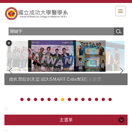
跳
到
主
要
內
容
區
成大2017 iGEM競賽勇奪金牌及最佳環境主題獎
微軟潛能創意盃 成大SMART Crew奪冠
:::
主選單
:::