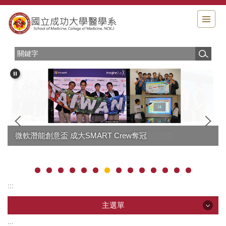
跳
到
主
要
內
容
區
成大2017 iGEM競賽勇奪金牌及最佳環境主題獎
微軟潛能創意盃 成大SMART Crew奪冠
:::
主選單
:::