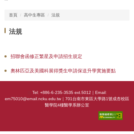
主選單
首頁
高中生專區
法規
單位介紹
法規
行政團隊
師資現況
招聯會函修正繁星及申請招生規定
教師榮譽
奧林匹亞及美國科展得獎生申請保送升學實施要點
委員會
學務相關
:::
Tel: +886-6-235-3535 ext.5012｜Email:
em75010@email.ncku.edu.tw｜701台南市東區大學路1號成杏校區
教務相關規章
醫學院4樓醫學系辦公室
課程資訊
實習活動