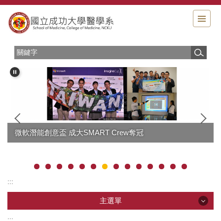
跳
到
主
要
內
容
區
成大2017 iGEM競賽勇奪金牌及最佳環境主題獎
微軟潛能創意盃 成大SMART Crew奪冠
:::
主選單
:::