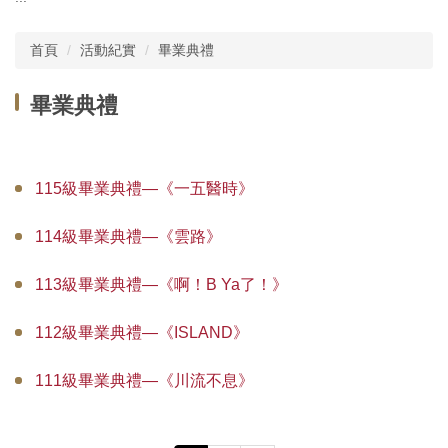
主選單
首頁
活動紀實
畢業典禮
單位介紹
畢業典禮
行政團隊
師資現況
115級畢業典禮—《一五醫時》
教師榮譽
114級畢業典禮—《雲路》
委員會
113級畢業典禮—《啊！B Ya了！》
學務相關
教務相關規章
112級畢業典禮—《ISLAND》
課程資訊
111級畢業典禮—《川流不息》
實習活動