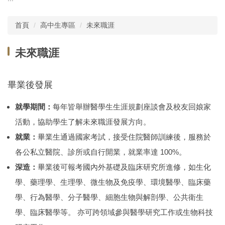
主選單
首頁
高中生專區
未來職涯
單位介紹
未來職涯
行政團隊
師資現況
畢業後發展
教師榮譽
就學期間：
每年皆舉辦醫學生生涯規劃座談會及校友回娘家
委員會
活動，協助學生了解未來職涯發展方向。
就業：
畢業生通過國家考試，接受住院醫師訓練後，服務於
學務相關
各公私立醫院、診所或自行開業，就業率達 100%。
教務相關規章
深造：
畢業後可報考國內外基礎及臨床研究所進修，如生化
學、藥理學、生理學、微生物及免疫學、環境醫學、臨床藥
課程資訊
學、行為醫學、分子醫學、細胞生物與解剖學、公共衛生
實習活動
學、臨床醫學等。 亦可跨領域參與醫學研究工作或生物科技