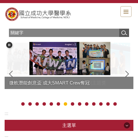
跳
到
主
要
內
容
區
成大2017 iGEM競賽勇奪金牌及最佳環境主題獎
微軟潛能創意盃 成大SMART Crew奪冠
:::
主選單
:::