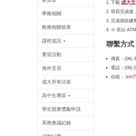
下載
成大
填寫完成後
學務相關
完成捐款繳
教務相關規章
※ 若以 A
課程資訊
聯繫方式
實習活動
傳真：(06) 3
電話：(06) 
海外見習
信箱：
em7
成大所有法規
高中生專區
學生競賽獎勵申請
系務會議紀錄