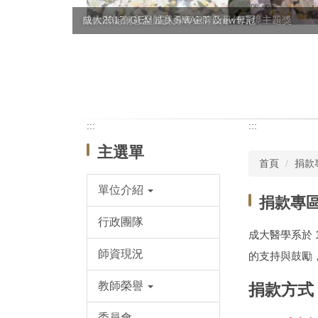
成大2017 iGEM競賽勇奪金牌及最佳環境主題獎
微軟潛能創意盃 成大SMART Crew奪冠
:::
:::
主選單
首頁
捐款
單位介紹
捐款專
行政團隊
成大醫學系於 
師資現況
的支持與鼓勵
教師榮譽
捐款方式
委員會