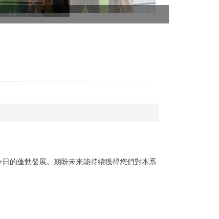
蹲點花蓮 青
迎來今日的蓬勃發展。期盼未來能持續獲得您們對本系