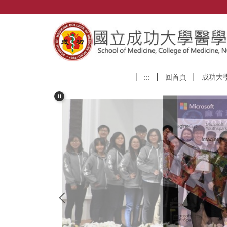
跳
到
主
要
內
容
區
:::
回首頁
成功大