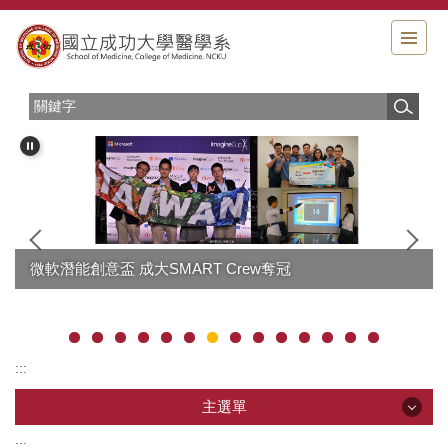
跳
到
主
要
內
容
區
微軟潛能創意盃 成大SMART Crew奪冠
:::
主選單
:::