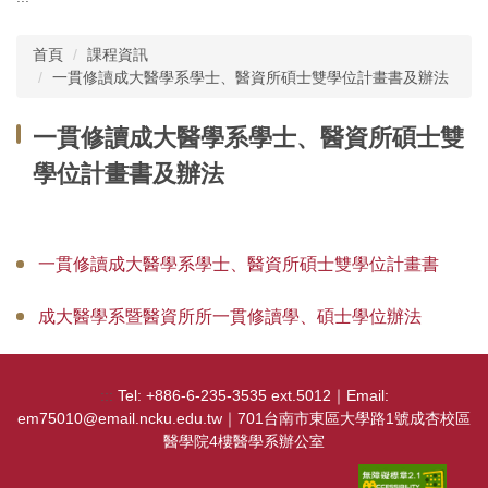
主選單
首頁
課程資訊
單位介紹
一貫修讀成大醫學系學士、醫資所碩士雙學位計畫書及辦法
行政團隊
一貫修讀成大醫學系學士、醫資所碩士雙
師資現況
學位計畫書及辦法
教師榮譽
委員會
一貫修讀成大醫學系學士、醫資所碩士雙學位計畫書
學務相關
成大醫學系暨醫資所所一貫修讀學、碩士學位辦法
教務相關規章
:::
Tel: +886-6-235-3535 ext.5012｜Email:
課程資訊
em75010@email.ncku.edu.tw｜701台南市東區大學路1號成杏校區
醫學院4樓醫學系辦公室
實習活動