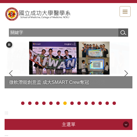
跳
到
主
要
內
容
區
成大2017 iGEM競賽勇奪金牌及最佳環境主題獎
微軟潛能創意盃 成大SMART Crew奪冠
:::
主選單
:::