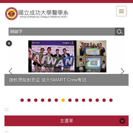
跳
到
主
要
內
容
區
微軟潛能創意盃 成大SMART Crew奪冠
:::
主選單
:::