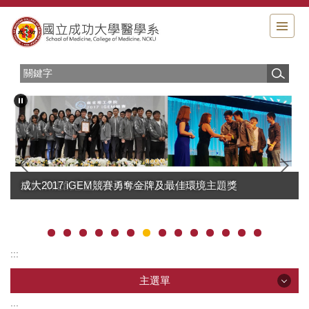
跳
到
主
要
內
容
區
成大2017 iGEM競賽勇奪金牌及最佳環境主題獎
微軟潛能創意盃 成大SMART Crew奪冠
:::
主選單
:::