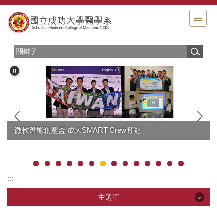
跳
到
主
要
內
容
區
微軟潛能創意盃 成大SMART Crew奪冠
:::
主選單
:::