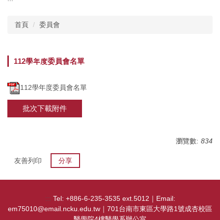
主選單
首頁
委員會
單位介紹
行政團隊
112學年度委員會名單
師資現況
112學年度委員會名單
教師榮譽
批次下載附件
委員會
學務相關
瀏覽數:
834
友善列印
分享
教務相關規章
課程資訊
:::
Tel: +886-6-235-3535 ext.5012｜Email:
實習活動
em75010@email.ncku.edu.tw｜701台南市東區大學路1號成杏校區
醫學院4樓醫學系辦公室