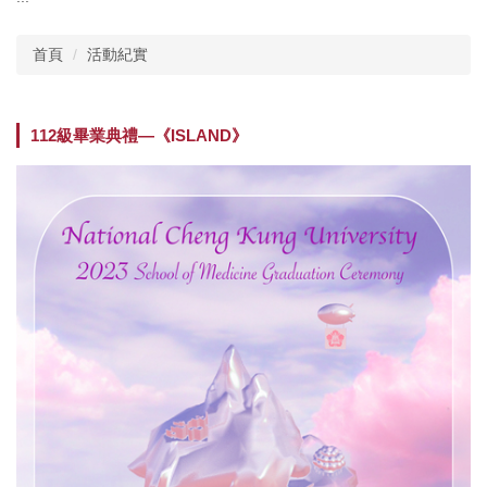
主選單
首頁
活動紀實
單位介紹
行政團隊
112級畢業典禮—《ISLAND》
師資現況
教師榮譽
委員會
學務相關
教務相關規章
課程資訊
實習活動