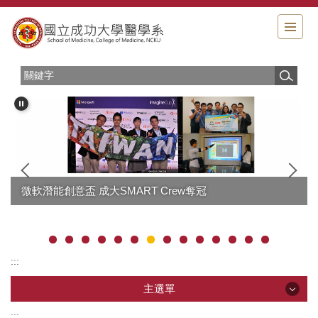
跳
到
主
要
內
容
區
微軟潛能創意盃 成大SMART Crew奪冠
:::
主選單
:::