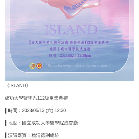
海外見習
成大所有法規
高中生專區
學生競賽獎勵申請
系務會議紀錄
活動紀實
《ISLAND》
捐款專區
成功大學醫學系112級畢業典禮
行政專區
▌時間：2023/05/13 (六) 12:30
意見信箱
▌地點：國立成功大學醫學院成杏廳
▌演講嘉賓：賴清德副總統