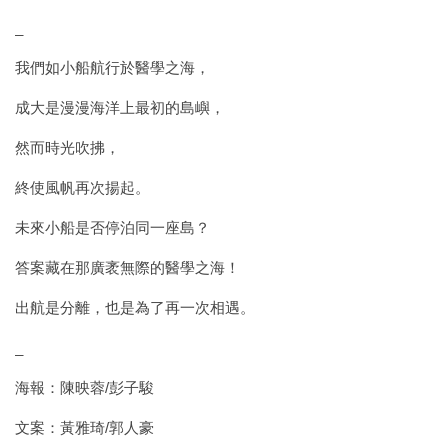
_
我們如小船航行於醫學之海，
成大是漫漫海洋上最初的島嶼，
然而時光吹拂，
終使風帆再次揚起。
未來小船是否停泊同一座島？
答案藏在那廣袤無際的醫學之海！
出航是分離，也是為了再一次相遇。
_
海報：陳映蓉/彭子駿
文案：黃雅琦/郭人豪